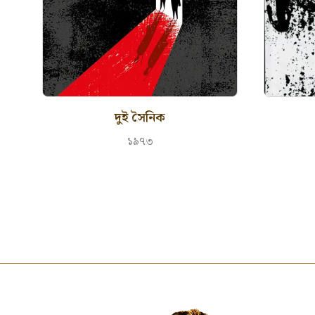
দুই সৈনিক
১৯৭৩