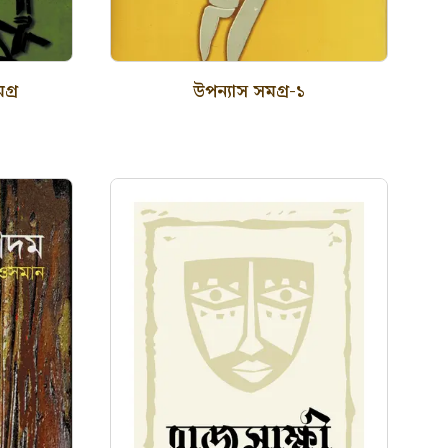
গ্র
উপন্যাস সমগ্র-১