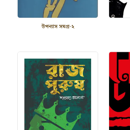
উপন্যাস সমগ্র-২