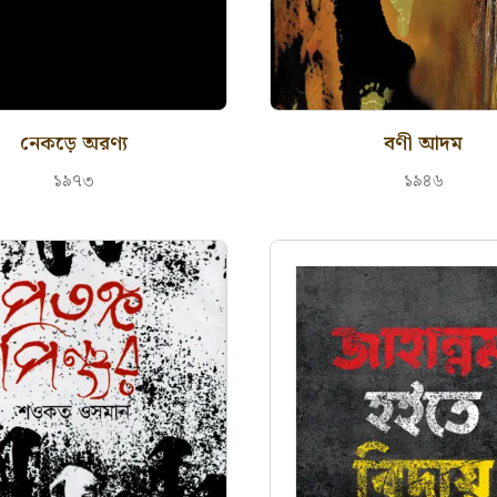
নেকড়ে অরণ্য
বণী আদম
১৯৭৩
১৯৪৬