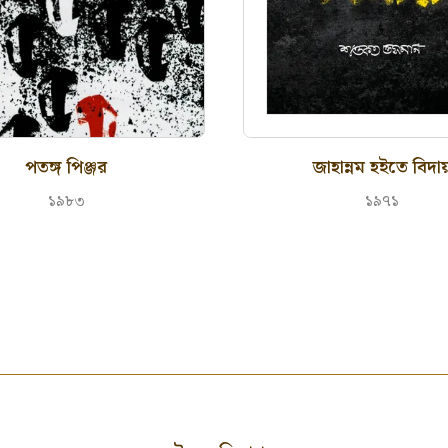
পতঙ্গ পিঞ্জর
জাহান্নম হইতে বিদা
১৯৮৩
১৯৭১