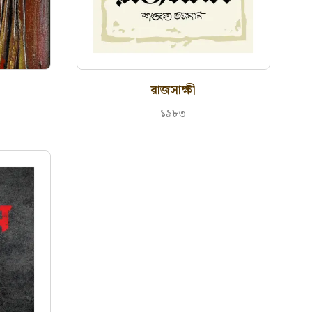
রাজসাক্ষী
১৯৮৩