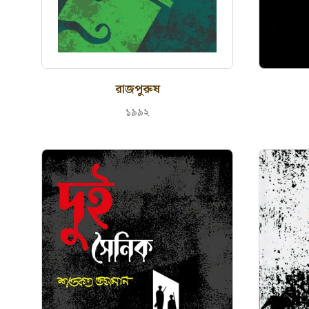
রাজপুরুষ
১৯৯২