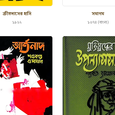
ক্রীতদাসের হাসি
সমাগম
১৯৬২
১৩৭৪ (বাংলা)