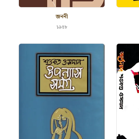
জননী
১৯৫৮