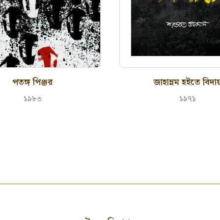
পতঙ্গ পিঞ্জর
জাহান্নম হইতে বিদা
১৯৮৩
১৯৭১