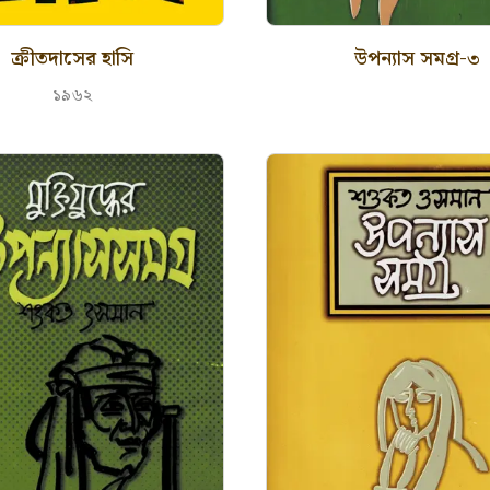
ক্রীতদাসের হাসি
উপন্যাস সমগ্র-৩
১৯৬২