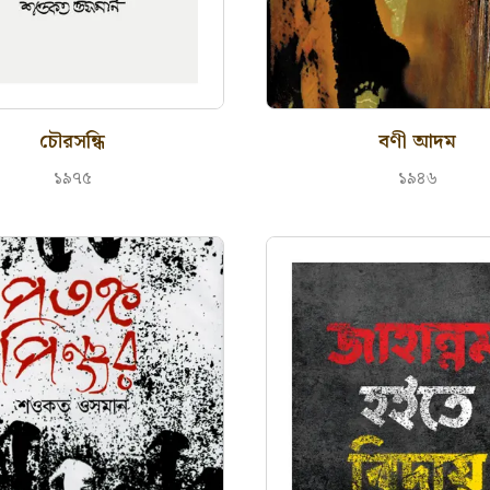
চৌরসন্ধি
বণী আদম
১৯৭৫
১৯৪৬