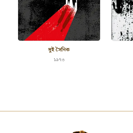
দুই সৈনিক
১৯৭৩